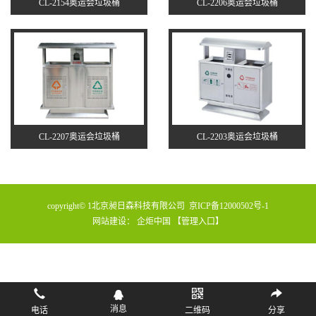
CL-2154奥运会垃圾桶
CL-2206奥运会垃圾桶
CL-2207奥运会垃圾桶
CL-2203奥运会垃圾桶
copyright© 1北京昶日森科技有限公司
京ICP备12000502号-1
网站建设
：
企炬中国
【管理入口】
消息
电话
二维码
分享